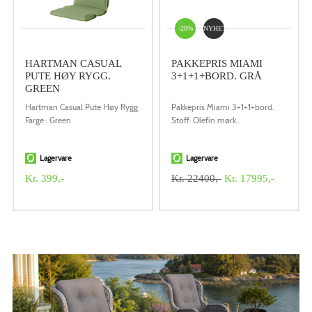
-20%
NYHET
HARTMAN CASUAL
PAKKEPRIS MIAMI
PUTE HØY RYGG.
3+1+1+BORD. GRÅ
GREEN
Hartman Casual Pute Høy Rygg
Pakkepris Miami 3+1+1+bord.
Farge : Green
Stoff: Olefin mørk..
Lagervare
Lagervare
Kr. 399,-
Kr. 22400,-
Kr. 17995,-