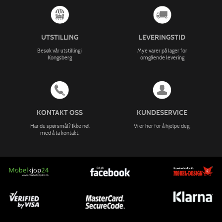
UTSTILLING
LEVERINGSTID
Besøk vår utstilling i
Mye varer på lager for
Kongsberg
omgående levering
KONTAKT OSS
KUNDESERVICE
Har du spørsmål? Ikke nøl
Vi er her for å hjelpe deg.
med å ta kontakt.