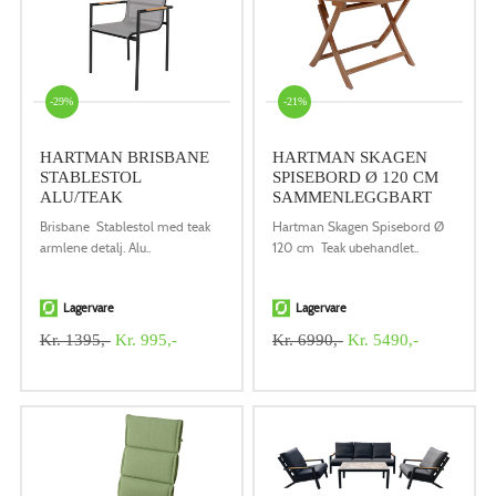
-29%
-21%
HARTMAN BRISBANE
HARTMAN SKAGEN
STABLESTOL
SPISEBORD Ø 120 CM
ALU/TEAK
SAMMENLEGGBART
Brisbane Stablestol med teak
Hartman Skagen Spisebord Ø
armlene detalj. Alu..
120 cm Teak ubehandlet..
Lagervare
Lagervare
Kr. 1395,-
Kr. 995,-
Kr. 6990,-
Kr. 5490,-