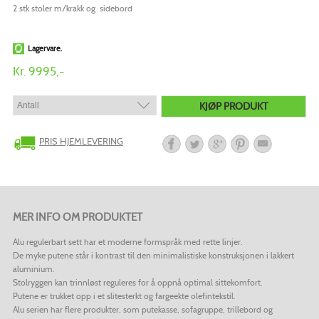
2 stk stoler m/krakk og sidebord
Lagervare.
Kr. 9995,-
KJØP PRODUKT
PRIS HJEMLEVERING
MER INFO OM PRODUKTET
Alu regulerbart sett har et moderne formspråk med rette linjer.
De myke putene står i kontrast til den minimalistiske konstruksjonen i lakkert
aluminium.
Stolryggen kan trinnløst reguleres for å oppnå optimal sittekomfort.
Putene er trukket opp i et slitesterkt og fargeekte olefintekstil.
Alu serien har flere produkter, som putekasse, sofagruppe, trillebord og