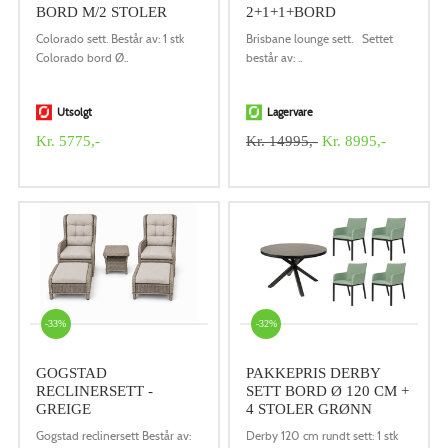
BORD M/2 STOLER
2+1+1+BORD
Colorado sett. Består av: 1 stk
Brisbane lounge sett. Settet
Colorado bord Ø..
består av: ..
Utsolgt
Lagervare
Kr. 5775,-
Kr. 14995,-
Kr. 8995,-
-33%
-32%
GOGSTAD
PAKKEPRIS DERBY
RECLINERSETT -
SETT BORD Ø 120 CM +
GREIGE
4 STOLER GRØNN
Gogstad reclinersett Består av:
Derby 120 cm rundt sett: 1 stk