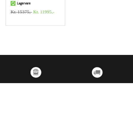
Lagervare
Kr. 15375,-
Kr. 11995,-
UTSTILLING
LEVERINGSTID
Besøk vår utstilling i
Mye varer på lager for
Kongsberg
omgående levering
KONTAKT OSS
KUNDESERVICE