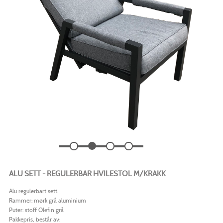
ALU SETT - REGULERBAR HVILESTOL M/KRAKK
Alu regulerbart sett.
Rammer: mørk grå aluminium
Puter: stoff Olefin grå
Pakkepris, består av: