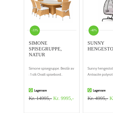
-33%
-40%
SIMONE
SUNNY
SPISEGRUPPE,
HENGEST
NATUR
Simone spisegruppe. Består av
Sunny hengesto
: 1 stk Ovalt spisebord..
Antracite polyrot
Lagervare
Lagervare
Kr. 14995,-
Kr. 9995,-
Kr. 4995,-
Kr