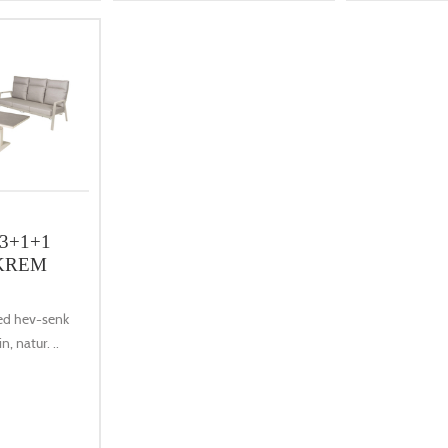
3+1+1
 KREM
ed hev-senk
n, natur. ..