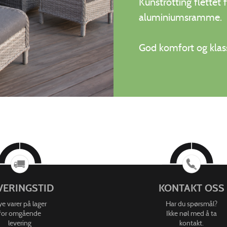
Kunstrotting flettet
aluminiumsramme.
God komfort og klass
VERINGSTID
KONTAKT OSS
e varer på lager
Har du spørsmål?
for omgående
Ikke nøl med å ta
levering
kontakt.