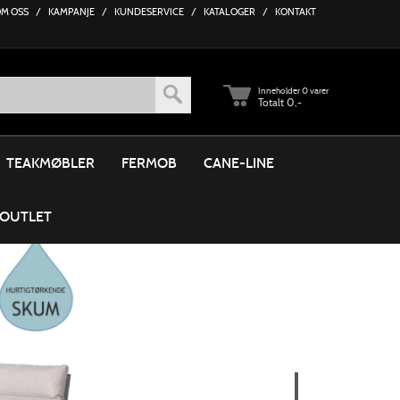
M OSS
/
KAMPANJE
/
KUNDESERVICE
/
KATALOGER
/
KONTAKT
Inneholder
0 varer
Totalt 0,-
TEAKMØBLER
FERMOB
CANE-LINE
OUTLET