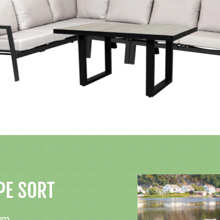
PE SORT
um.