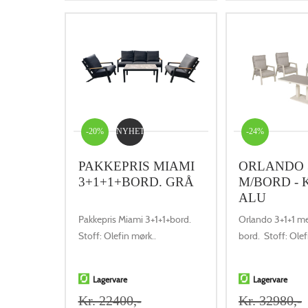
-20%
NYHET
-24%
PAKKEPRIS MIAMI
ORLANDO 
3+1+1+BORD. GRÅ
M/BORD -
ALU
Pakkepris Miami 3+1+1+bord.
Orlando 3+1+1 m
Stoff: Olefin mørk..
bord. Stoff: Olefi
Lagervare
Lagervare
Kr. 22400,-
Kr. 32980,-