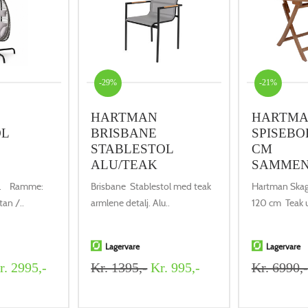
-29%
-21%
HARTMAN
HARTMA
OL
BRISBANE
SPISEBO
STABLESTOL
CM
ALU/TEAK
SAMMEN
l. Ramme:
Brisbane Stablestol med teak
Hartman Skag
tan /..
armlene detalj. Alu..
120 cm Teak 
Lagervare
Lagervare
. 2995,-
Kr. 1395,-
Kr. 995,-
Kr. 6990,-