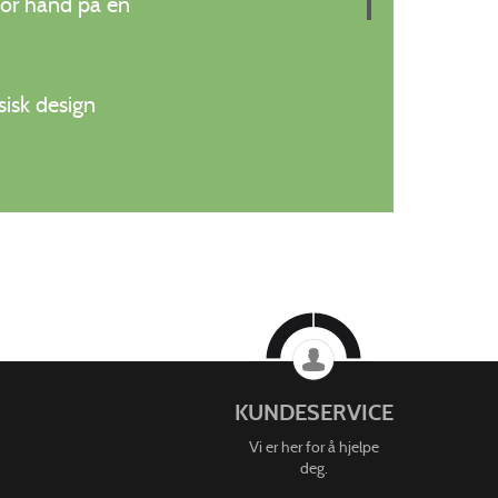
 for hånd på en
isk design
KUNDESERVICE
Vi er her for å hjelpe
deg.