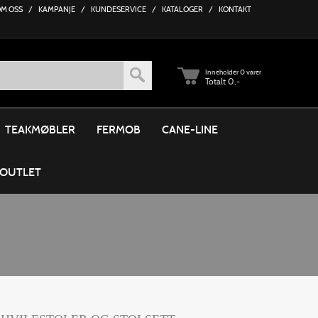
M OSS
/
KAMPANJE
/
KUNDESERVICE
/
KATALOGER
/
KONTAKT
Inneholder
0 varer
Totalt 0,-
TEAKMØBLER
FERMOB
CANE-LINE
OUTLET