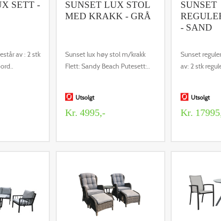
X SETT -
SUNSET LUX STOL
SUNSET
MED KRAKK - GRÅ
REGULE
- SAND
estår av : 2 stk
Sunset lux høy stol m/krakk
Sunset reguler
ord..
Flett: Sandy Beach Putesett:..
av: 2 stk regul
Utsolgt
Utsolgt
Kr. 4995,-
Kr. 17995