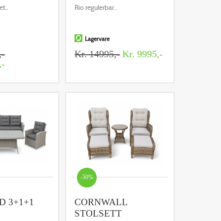
t..
Rio regulerbar..
Lagervare
,-
Kr. 14995,-
Kr. 9995,-
,-
-50%
D 3+1+1
CORNWALL
STOLSETT