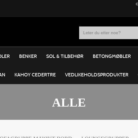
O
OLER
BENKER
SOL & TILBEHØR
BETONGMØBLER
AN
KAHOY CEDERTRE
VEDLIKEHOLDSPRODUKTER
ALLE