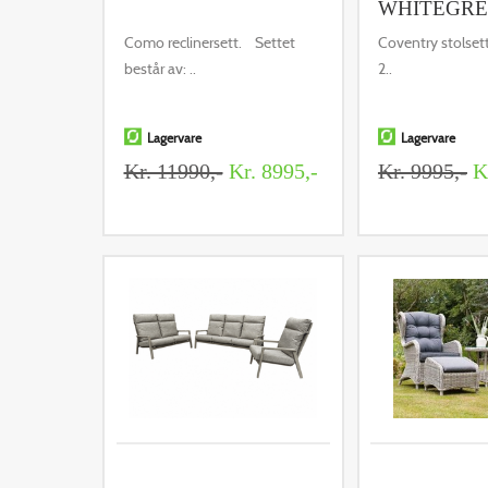
WHITEGR
Como reclinersett. Settet
Coventry stolset
består av: ..
2..
Lagervare
Lagervare
Kr. 11990,-
Kr. 8995,-
Kr. 9995,-
Kr