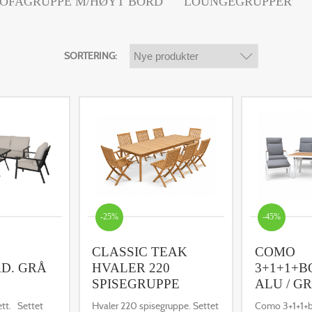
SOFAGRUPPE M/HØYT BORD
LOUNGEGRUPPER
SORTERING:
-25%
-45%
CLASSIC TEAK
COMO
D. GRÅ
HVALER 220
3+1+1+B
SPISEGRUPPE
ALU / G
ett. Settet
Hvaler 220 spisegruppe. Settet
Como 3+1+1+b