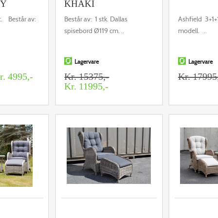
EY
KHAKI
t. Består av:
Består av: 1 stk. Dallas
Ashfield 3+1+
spisebord Ø119 cm. ..
modell. ..
Lagervare
Lagervare
. 4995,-
Kr. 15375,-
Kr. 17995
Kr. 11995,-