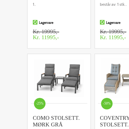
1..
består av: 1 stk...
Lagervare
Lagervare
Kr. 19995,-
Kr. 19995,-
Kr. 11995,-
Kr. 11995,-
-25%
-50%
COMO STOLSETT.
COVENTR
MØRK GRÅ
STOLSETT.