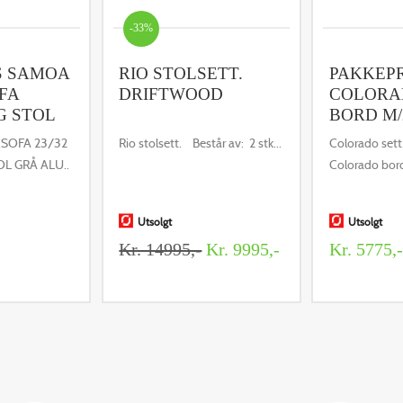
-33%
S SAMOA
RIO STOLSETT.
PAKKEPR
FA
DRIFTWOOD
COLORAD
G STOL
BORD M/
SOFA 23/32
Rio stolsett. Består av: 2 stk...
Colorado sett.
L GRÅ ALU..
Colorado bord
Utsolgt
Utsolgt
Kr. 14995,-
Kr. 9995,-
Kr. 5775,-