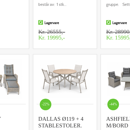
består av: 1 stk...
gruppe. Sette
Lagervare
Lagervare
Kr. 26555,-
Kr. 28990
Kr. 19995,-
Kr. 15995
-22%
-44%
Y
DALLAS Ø119 + 4
ASHFIEL
STABLESTOLER.
M/BORD