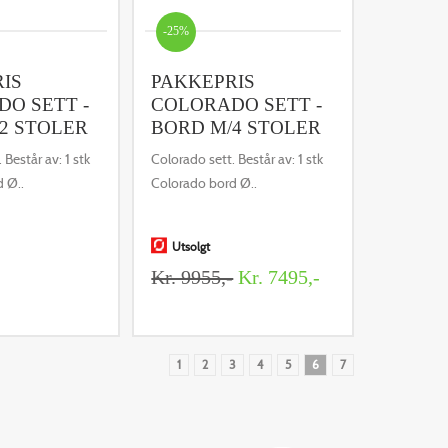
-25%
IS
PAKKEPRIS
O SETT -
COLORADO SETT -
2 STOLER
BORD M/4 STOLER
 Består av: 1 stk
Colorado sett. Består av: 1 stk
 Ø..
Colorado bord Ø..
Utsolgt
Kr. 9955,-
Kr. 7495,-
1
2
3
4
5
6
7