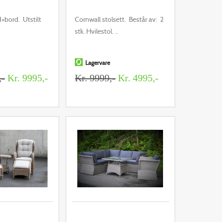
1+bord. Utstilt
Cornwall stolsett. Består av: 2
stk. Hvilestol. ..
Lagervare
,-
Kr. 9995,-
Kr. 9999,-
Kr. 4995,-