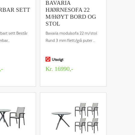
BAVARIA
RBAR SETT
HJØRNESOFA 22
M/HØYT BORD OG
STOL
bart sett Består
Bavaria modulsofa 22 m/stol
erbar..
Rund 3 mm flett/grå puter ..
Utsolgt
,-
Kr. 16990,-