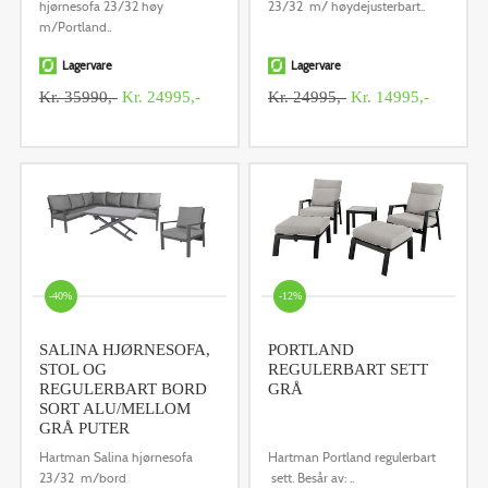
hjørnesofa 23/32 høy
23/32 m/ høydejusterbart..
m/Portland..
Lagervare
Lagervare
Kr. 35990,-
Kr. 24995,-
Kr. 24995,-
Kr. 14995,-
-40%
-12%
SALINA HJØRNESOFA,
PORTLAND
STOL OG
REGULERBART SETT
REGULERBART BORD
GRÅ
SORT ALU/MELLOM
GRÅ PUTER
Hartman Salina hjørnesofa
Hartman Portland regulerbart
23/32 m/bord
sett. Besår av: ..