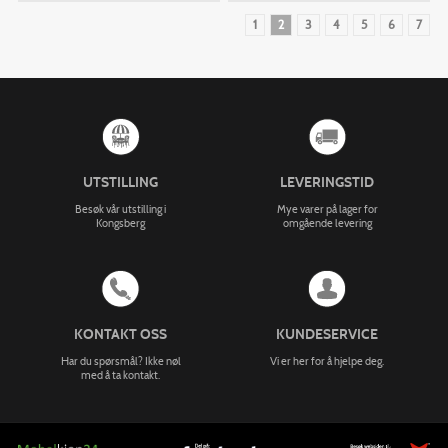
1
2
3
4
5
6
7
UTSTILLING
LEVERINGSTID
Besøk vår utstilling i
Mye varer på lager for
Kongsberg
omgående levering
KONTAKT OSS
KUNDESERVICE
Har du spørsmål? Ikke nøl
Vi er her for å hjelpe deg.
med å ta kontakt.