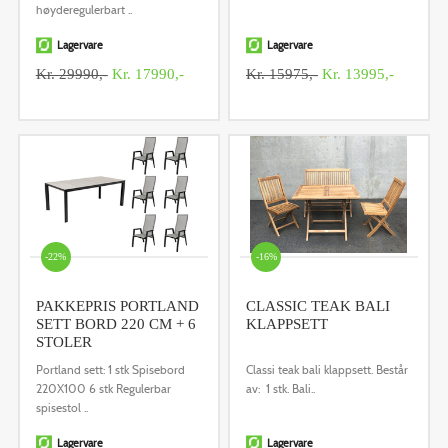
høyderegulerbart ..
Lagervare
Lagervare
Kr. 29990,-
Kr. 17990,-
Kr. 15975,-
Kr. 13995,-
-22%
-16%
PAKKEPRIS PORTLAND
CLASSIC TEAK BALI
SETT BORD 220 CM + 6
KLAPPSETT
STOLER
Portland sett: 1 stk Spisebord
Classi teak bali klappsett. Består
220X100 6 stk Regulerbar
av: 1 stk. Bali..
spisestol ..
Lagervare
Lagervare