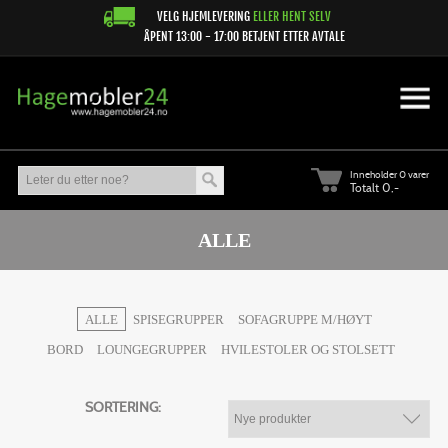
VELG HJEMLEVERING
ELLER HENT SELV
ÅPENT 13:00 - 17:00 BETJENT ETTER AVTALE
Inneholder
0 varer
Totalt 0,-
ALLE
ALLE
SPISEGRUPPER
SOFAGRUPPE M/HØYT
BORD
LOUNGEGRUPPER
HVILESTOLER OG STOLSETT
SORTERING: