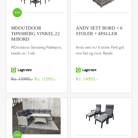
-25%
MDOUTDOOR
ANDY SETT BORD + 6
TØNSBERG VINKEL 22
STOLER + 4PALLER
M/BORD
MDoutdoor Tønsberg Pakkepris,
Andy sett m/ 6 stoler Flett grå
består av : 1 stk..
mix flat og rund. Består..
Lagervare
Lagervare
Kr. 15995,-
Kr. 11995,-
Kr. 14995,-
-28%