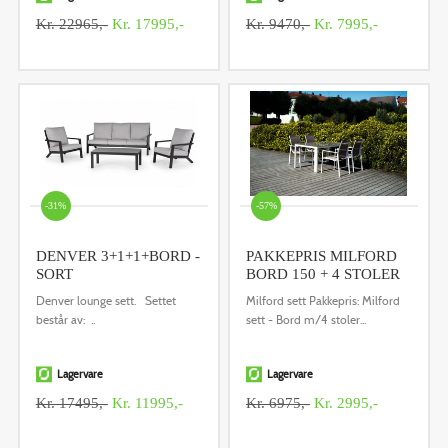
Kr. 22965,-
Kr. 17995,-
Kr. 9470,-
Kr. 7995,-
-31%
-57%
DENVER 3+1+1+BORD -
PAKKEPRIS MILFORD
SORT
BORD 150 + 4 STOLER
Denver lounge sett. Settet
Milford sett Pakkepris: Milford
består av: ..
sett - Bord m/4 stoler...
Lagervare
Lagervare
Kr. 17495,-
Kr. 11995,-
Kr. 6975,-
Kr. 2995,-