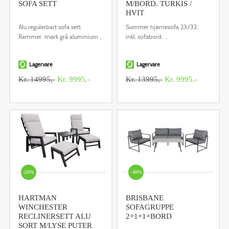
SOFA SETT
M/BORD. TURKIS /
HVIT
Alu regulerbart sofa sett
Summer hjørnesofa 23/32.
Rammer mørk grå aluminium ..
inkl. sofabord. ..
Lagervare
Lagervare
Kr. 14995,-
Kr. 9995,-
Kr. 13995,-
Kr. 9995,-
-50%
-40%
HARTMAN
BRISBANE
WINCHESTER
SOFAGRUPPE
RECLINERSETT ALU
2+1+1+BORD
SORT M/LYSE PUTER