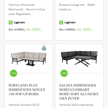
Hartman Winchester
Brisbane lounge sett. Settet
Reclinersett – Alu sort m/lyse
består av: ..
puter Regulerbart..
Lagervare
Lagervare
Kr. 13995,-
Kr. 6995,-
Kr. 14995,-
Kr. 8995,-
-31%
-40%
PORTLAND PLUS
SALINA HJØRNESOFA
HJØRNESOFA M/FLEX
M/REGULERBART
140 POP-UP BORD.
BORD SORT ALU/KOKS
GRÅ PUTER
Hartman Portland PLUS
Hartman Salina hjørnesofa