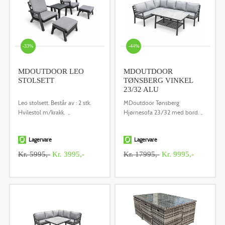
-33%
-44%
MDOUTDOOR LEO
MDOUTDOOR
STOLSETT
TØNSBERG VINKEL
23/32 ALU
Leo stolsett. Består av : 2 stk.
MDoutdoor Tønsberg
Hvilestol m/krakk. ..
Hjørnesofa 23/32 med bord. ..
Lagervare
Lagervare
Kr. 5995,-
Kr. 3995,-
Kr. 17995,-
Kr. 9995,-