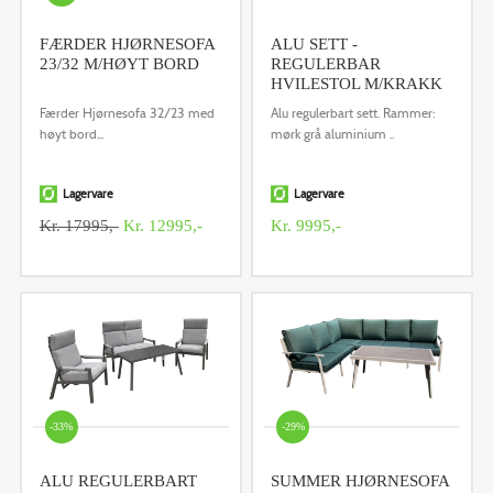
FÆRDER HJØRNESOFA
ALU SETT -
23/32 M/HØYT BORD
REGULERBAR
HVILESTOL M/KRAKK
Færder Hjørnesofa 32/23 med
Alu regulerbart sett. Rammer:
høyt bord...
mørk grå aluminium ..
Lagervare
Lagervare
Kr. 17995,-
Kr. 12995,-
Kr. 9995,-
-33%
-29%
ALU REGULERBART
SUMMER HJØRNESOFA