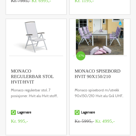
Kr. 7995,-
Kr. 6995,-
Kr. 1195,-
-17%
MONACO
MONACO SPISEBORD
REGULERBAR STOL
HVIT 90X150/210
HVIT/HVIT
Monaco regulerbar stol. 7
Monaco spisebord m/utrekk
posisjoner. Hvit alu Hvit stoff..
90x150/210 Hvit alu Grå UHF..
Lagervare
Lagervare
Kr. 995,-
Kr. 5995,-
Kr. 4995,-