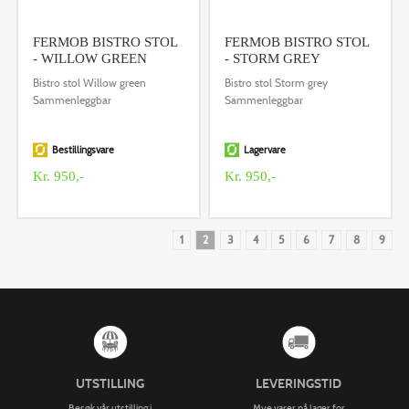
FERMOB BISTRO STOL
FERMOB BISTRO STOL
- WILLOW GREEN
- STORM GREY
Bistro stol Willow green
Bistro stol Storm grey
Sammenleggbar
Sammenleggbar
Bestillingsvare
Lagervare
Kr. 950,-
Kr. 950,-
1
2
3
4
5
6
7
8
9
UTSTILLING
LEVERINGSTID
Besøk vår utstilling i
Mye varer på lager for