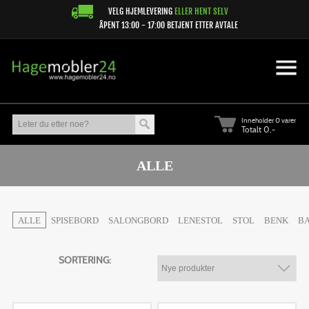
VELG HJEMLEVERING
ELLER HENT SELV
ÅPENT 13:00 - 17:00 BETJENT ETTER AVTALE
Inneholder
0 varer
Totalt 0,-
ALLE
ALLE
SPISEBORD
SALONGBORD
LENESTOL
STOL
BENK
B
SORTERING: